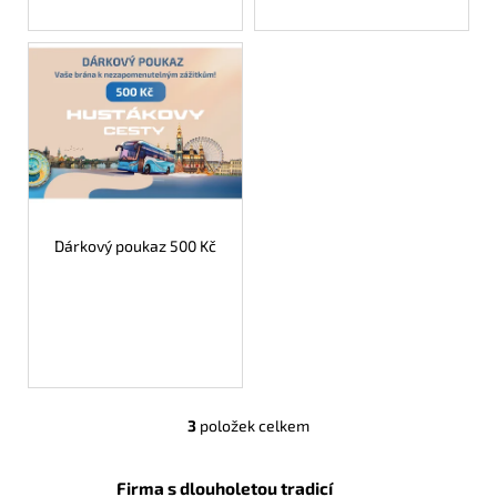
t
ů
Dárkový poukaz 500 Kč
3
položek celkem
O
v
l
Firma s dlouholetou tradicí