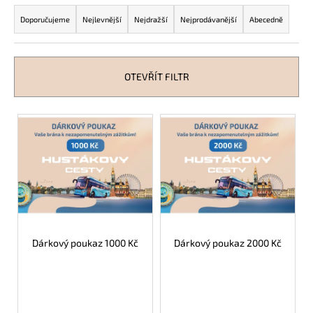
Ř
č
u
a
Doporučujeme
Nejlevnější
Nejdražší
Nejprodávanější
Abecedně
j
z
e
e
m
n
OTEVŘÍT FILTR
e
í
p
V
r
ý
o
p
d
i
u
s
k
p
t
r
ů
o
Dárkový poukaz 1000 Kč
Dárkový poukaz 2000 Kč
d
u
k