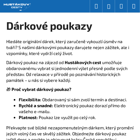
K
Přejít
Hledat
Nákup
M
Přihlášení
na
o
obsah
Zpět
Zpět
košík
š
Dárkové poukazy
í
C
k
o
Hledáte originální dárek, který zaručeně vykouzlí úsměv na
tváři? S našimi dárkovými poukazy darujete nejen zážitek, ale i
p
vzpomínky, které vydrží celý život.
o
Dárkový poukaz na zájezd od
Hustákových cest
umožňuje
t
obdarovanému vybrat si jednodenní výlet přesně podle svých
ř
představ. Od relaxace v přírodě po poznávání historických
památek – u nás si vybere každý.
e
🎁
Proč vybrat dárkový poukaz?
b
u
Flexibilita:
Obdarovaný si sám zvolí termín a destinaci.
Rychlé a snadné:
Elektronický poukaz dorazí přímo do
j
vašeho e-mailu.
e
Platnost:
Poukaz lze využít po celý rok.
t
Překvapte své blízké nezapomenutelným dárkem, který promění
e
jejich volný čas ve skvělý zážitek. Objednejte dárkový poukaz
n
ještě dnes a nechte je objevovat krásy České republiky i