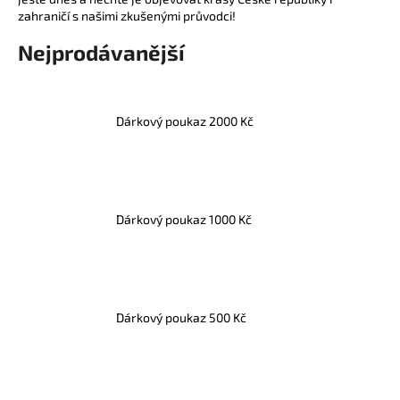
zahraničí s našimi zkušenými průvodci!
a
j
Nejprodávanější
í
t
?
Dárkový poukaz 2000 Kč
HLEDAT
Dárkový poukaz 1000 Kč
D
o
Dárkový poukaz 500 Kč
p
o
r
u