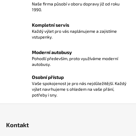
á
Naše firma působí v oboru dopravy již od roku
d
1990.
a
c
Kompletní servis
í
Každý výlet pro vás naplánujeme a zajistíme
p
vstupenky.
r
v
Moderní autobusy
k
Pohodlí především, proto využíváme moderní
y
autobusy.
v
ý
Osobní přístup
p
Vaše spokojenost je pro nás nejdůležitější. Každý
výlet navrhujeme s ohledem na vaše přání,
i
potřeby i sny.
s
u
Z
á
p
Kontakt
a