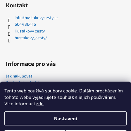
p
Kontakt
a
t
info
@
hustakovycesty.cz
604436416
í
Hustákovy cesty
hustakovy_cesty/
Informace pro vás
Jak nakupovat
Obchodní podmínky
Podmínky ochrany osobních údajů
Tento web používá soubory cookie. Dalším procházením
tohoto webu vyjadřujete souhlas s jejich používáním..
Kam vyrazíte příště? 🚌
Více informací
zde
.
Zájezdy a tipy přímo do e-mailu⬇️
Nastavení
Vytvořil Shoptet
Xistudio
Přihlásit se k odběru