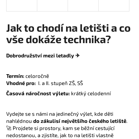
a
j
í
Jak to chodí na letišti a co
t
vše dokáže technika?
?
Dobrodružství mezi letadly ✈
HLEDAT
Termín:
celoročně
Vhodné pro:
I. a II. stupeň ZŠ, SŠ
Časová náročnost výletu:
krátký celodenní
D
o
p
Vydejte se s námi na jedinečný výlet, kde děti
o
nahlédnou
do zákulisí největšího českého letiště
.
r
🚀 Projdete si prostory, kam se běžní cestující
u
nedostanou, a zjistíte, jak to na letišti vlastně