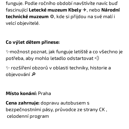
č
funguje. Podle ročního období navštívíte navíc buď
u
fascinující
Letecké muzeum Kbely
✈, nebo
Národní
j
technické muzeum
⚙, kde si přijdou na své malí i
e
velcí objevitelé.
m
e
Co výlet dětem přinese:
✨možnost poznat, jak funguje letiště a co všechno je
potřeba, aby mohlo letadlo odstartovat 💨
✨ rozšíření obzorů v oblasti techniky, historie a
objevování 🔎
Místo konání:
Praha
Cena zahrnuje:
dopravu autobusem s
bezpečnostními pásy, průvodce ze strany CK ,
celodenní program