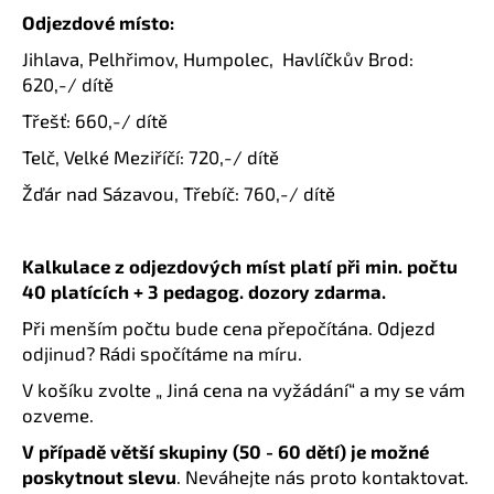
Odjezdové místo:
Jihlava, Pelhřimov, Humpolec, Havlíčkův Brod:
620,-/ dítě
Třešť: 660,-/ dítě
Telč, Velké Meziříčí: 720,-/ dítě
Žďár nad Sázavou, Třebíč: 760,-/ dítě
Kalkulace z odjezdových míst platí při min. počtu
40 platících + 3 pedagog. dozory zdarma.
Při menším počtu bude cena přepočítána. Odjezd
odjinud? Rádi spočítáme na míru.
V košíku zvolte „ Jiná cena na vyžádání“ a my se vám
ozveme.
V případě větší skupiny (50 - 60 dětí) je možné
poskytnout slevu
. Neváhejte nás proto kontaktovat.