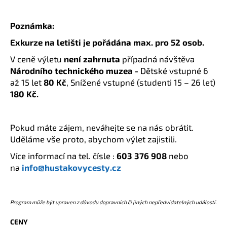
Poznámka:
Exkurze na letišti je po
řádána max. pro 52 osob.
V ceně výletu
není zahrnuta
případná návštěva
Národního technického muzea -
Dětské vstupné 6
až 15 let
80 Kč
, Snížené vstupné (studenti 15 – 26 let)
180 Kč.
Pokud máte zájem, neváhejte se na nás obrátit.
Uděláme vše proto, abychom výlet zajistili.
Více informací na tel. čísle :
603 376 908
nebo
na
info@hustakovycesty.cz
Program může být upraven z důvodu dopravních či jiných nepředvídatelných událostí.
CENY