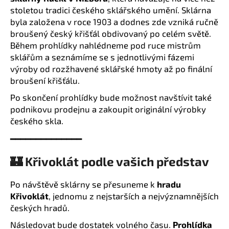
č
stoletou tradici českého sklářského umění. Sklárna
u
byla založena v roce 1903 a dodnes zde vzniká ručně
j
broušený český křišťál obdivovaný po celém světě.
e
Během prohlídky nahlédneme pod ruce mistrům
m
sklářům a seznámíme se s jednotlivými fázemi
e
výroby od rozžhavené sklářské hmoty až po finální
broušení křišťálu.
Po skončení prohlídky bude možnost navštívit také
podnikovu prodejnu a zakoupit originální výrobky
českého skla.
━━━━━━━━━━━━━━
🏰 Křivoklát podle vašich představ
Po návštěvě sklárny se přesuneme k
hradu
Křivoklát
, jednomu z nejstarších a nejvýznamnějších
českých hradů.
Následovat bude dostatek volného času.
Prohlídka