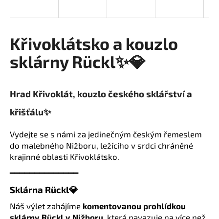
a
j
í
Křivoklátsko a kouzlo
t
sklárny Rückl✨💎
?
Hrad Křivoklát, kouzlo českého sklářství a
křišťálu✨
HLEDAT
Vydejte se s námi za jedinečným českým řemeslem
do malebného Nižboru, ležícího v srdci chráněné
D
krajinné oblasti Křivoklátsko.
o
━━━━━━━━━━━━━━
p
o
Sklárna Rückl💎
r
Náš výlet zahájíme
komentovanou prohlídkou
u
sklárny Rückl v Nižboru
, která navazuje na více než