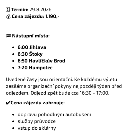
🗓️
Termín:
29.8.2026
💰
Cena zájezdu: 1.190,-
🚌
Nástupní místa:
6:00 Jihlava
6:30 Štoky
6:50 Havlíčkův Brod
7:20 Humpolec
Uvedené časy jsou orientační. Ke každému výletu
zasíláme organizační pokyny nejpozději týden před
odjezdem. Odjezd zpět bude cca 16:30 - 17:00.
✔️Cena zájezdu zahrnuje:
dopravu pohodlným autobusem
služby průvodce
vstup do sklárny