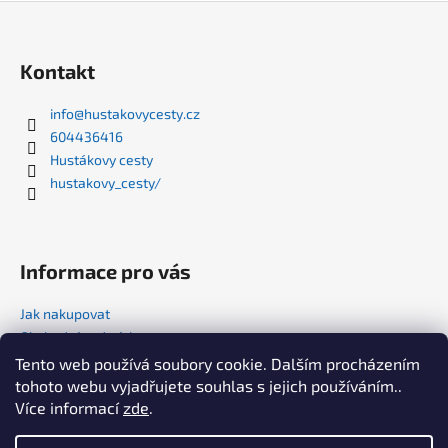
Z
á
p
Kontakt
a
t
info
@
hustakovycesty.cz
604436416
í
Hustákovy cesty
hustakovy_cesty/
Informace pro vás
Jak nakupovat
Obchodní podmínky
Podmínky ochrany osobních údajů
Tento web používá soubory cookie. Dalším procházením
tohoto webu vyjadřujete souhlas s jejich používáním..
Kam vyrazíte příště? 🚌
Více informací
zde
.
Zájezdy a tipy přímo do e-mailu⬇️