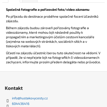
Společná fotografie a pořizování foto/video záznamu
Po příjezdu do destinace proběhne společné focení účastníků
zájezdu.
Během zájezdu budou zároveň pořizovány fotografie a
videozáznamy, které mohou být následně použity k
propagačním a marketingovým účelům cestovní kanceláře
(zejména na webových stránkách, sociálních sítích a v
tiskových materiálech).
Účastí na zájezdu účastníci berou tuto skutečnost na vědomí. V
případě, že si nepřejete být na fotografiích či videozáznamech
zachyceni, informujte prosím předem delegáta nebo průvodce.
Z
á
p
Kontakt
a
t
info
@
hustakovycesty.cz
604436416
í