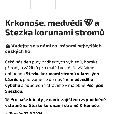
a
j
í
Krkonoše, medvědi 🐻 a
t
Stezka korunami stromů
?
🏔️ Vydejte se s námi za krásami nejvyšších
českých hor
HLEDAT
Čeká nás den plný nádherných výhledů, horské
přírody a zážitků pro malé i velké. Navštívíme
oblíbenou
Stezku korunami stromů v Janských
Lázních,
podíváme se do nového
medvědího
D
výběhu
a odpoledne strávíme v malebné
Peci pod
o
Sněžkou
.
p
o
💚
Pro naše klienty je navíc zajištěno zvýhodněné
r
vstupné na Stezku korunami stromů Krkonoše.
u
🗓️ Termín: 22.8.2026