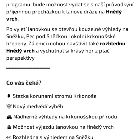
programu, bude možnost vydat se s naší průvodkyní
příjemnou procházkou k lanové dráze na
Hnědý
vrch
.
Po vyjetí lanovkou se otevřou kouzelné výhledy na
Sněžku, Pec pod Sněžkou i okolní krkonošské
hřebeny. Zájemci mohou navštívit také
rozhlednu
Hnědý vrch
a vychutnat si krásy hor z ptačí
perspektivy.
━━━━━━━━━━━━━━
Co vás čeká?
🌲 Stezka korunami stromů Krkonoše
🐻 Nový medvědí výběh
🏔️ Nádherné výhledy na krkonošskou přírodu
🚡 Možnost výjezdu lanovkou na Hnědý vrch
👀 Rozhledna s výhledem na Sněžku