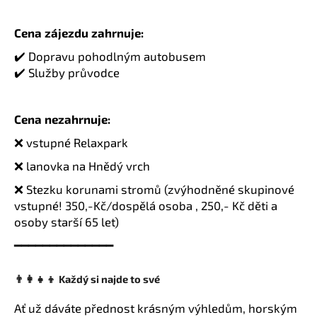
Cena zájezdu zahrnuje:
✔️ Dopravu pohodlným autobusem
✔️ Služby průvodce
Cena nezahrnuje:
❌ vstupné Relaxpark
❌ lanovka na Hnědý vrch
❌ Stezku korunami stromů (zvýhodněné skupinové
vstupné! 350,-Kč/dospělá osoba , 250,- Kč děti a
osoby starší 65 let)
━━━━━━━━━━━━━━
👨‍👩‍👧‍👦 Každý si najde to své
Ať už dáváte přednost krásným výhledům, horským