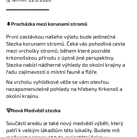
č
u
━━━━━━━━━━━━━━
j
e
🌲Procházka mezi korunami stromů
m
e
První zastávkou našeho výletu bude jedinečná
Stezka korunami stromů. Čeká vás pohodlná cesta
mezi vrcholky stromů, během které poznáte
krkonošskou přírodu z úplně jiné perspektivy.
Stezka nabízí nádherné výhledy do okolní krajiny a
řadu zajímavostí o místní fauně a flóře.
Na vrcholu vyhlídkové věže se vám otevřou
nezapomenutelné pohledy na hřebeny Krkonoš a
okolní krajinu.
🐻Nová Medvědí stezka
Součástí areálu je také nový medvědí výběh, který
patří k velkým lákadlům této lokality. Budete mít