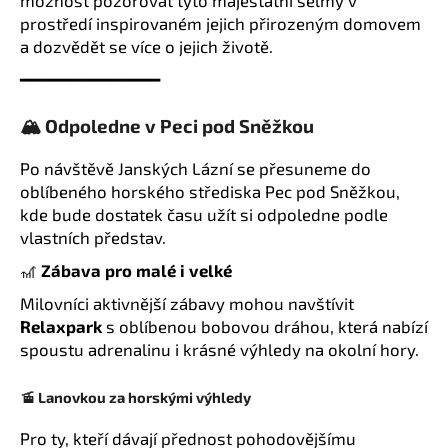
možnost pozorovat tyto majestátní šelmy v
prostředí inspirovaném jejich přirozeným domovem
a dozvědět se více o jejich životě.
━━━━━━━━━━━━━━
🏔️ Odpoledne v Peci pod Sněžkou
Po návštěvě Janských Lázní se přesuneme do
oblíbeného horského střediska Pec pod Sněžkou,
kde bude dostatek času užít si odpoledne podle
vlastních představ.
🎢
Zábava pro malé i velké
Milovníci aktivnější zábavy mohou navštívit
Relaxpark
s oblíbenou bobovou dráhou, která nabízí
spoustu adrenalinu i krásné výhledy na okolní hory.
🚡 Lanovkou za horskými výhledy
Pro ty, kteří dávají přednost pohodovějšímu