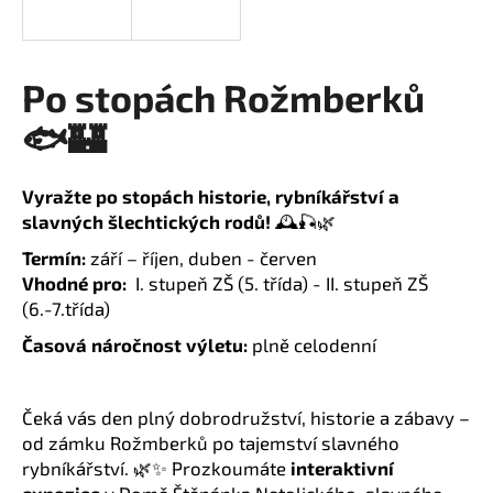
a
j
í
Po stopách Rožmberků
t
🐟🏰
?
Vyražte po stopách historie, rybníkářství a
slavných šlechtických rodů!
🕰️🎣🌿
HLEDAT
Termín:
září – říjen, duben - červen
Vhodné pro:
I. stupeň ZŠ (5. třída) - II. stupeň ZŠ
(6.-7.třída)
Časová náročnost výletu:
plně celodenní
D
o
p
Čeká vás den plný dobrodružství, historie a zábavy –
o
od zámku Rožmberků po tajemství slavného
r
rybníkářství. 🌿✨ Prozkoumáte
interaktivní
u
expozice
v Domě Štěpánka Netolického, slavného