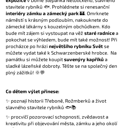
č
stavitele rybníků 🐟. Prohlédnete si renesanční
u
interiéry
zámku a zámecký park
🏰. Omrknete
j
náměstí s krásným podloubím, nakouknete do
e
m
zámecké lékárny s kouzelným obchůdkem. Kdo
e
bude mít zájem si vystoupat na věž
staré radnice
a
pokochat se výhledem, bude mít také možnost! Při
procházce po hrázi
největšího rybníku Svět
se
můžete vydat také k Schwarzenberské hrobce. Na
památku si můžete koupit
suvenýry kapříků
a
sladké lázeňské dobroty. Těšte se na společný den
plný zážitků! 🌞💬
Co dětem výlet přinese:
✨ poznají historii Třeboně, Rožmberků a život
slavného stavitele rybníků 🐟📚
✨ procvičí pozorovací schopnosti, zvědavost a
kreativitu při objevování města, zámku a jeho okolí