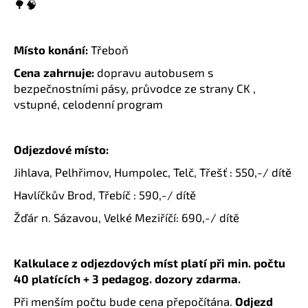
🌳🧠
Místo konání:
Třeboň
Cena zahrnuje:
dopravu autobusem s
bezpečnostními pásy, průvodce ze strany CK ,
vstupné, celodenní program
Odjezdové místo:
Jihlava, Pelhřimov, Humpolec, Telč, Třešť : 550,-/ dítě
Havlíčkův Brod, Třebíč : 590,-/ dítě
Žďár n. Sázavou, Velké Meziříčí: 690,-/ dítě
Kalkulace z odjezdových míst platí při min. počtu
40 platících + 3 pedagog. dozory zdarma.
Při menším počtu bude cena přepočítána.
Odjezd