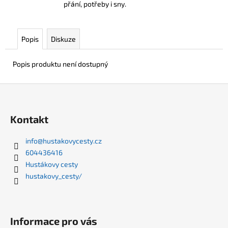
přání, potřeby i sny.
Popis
Diskuze
Popis produktu není dostupný
Z
á
p
Kontakt
a
t
info
@
hustakovycesty.cz
604436416
í
Hustákovy cesty
hustakovy_cesty/
Informace pro vás