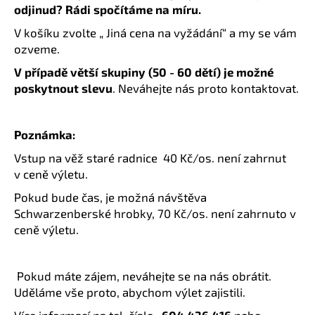
odjinud? Rádi spočítáme na míru.
V košíku zvolte „ Jiná cena na vyžádání“ a my se vám
ozveme.
V případě větší skupiny (50 - 60 dětí) je možné
poskytnout slevu
. Neváhejte nás proto kontaktovat.
Poznámka:
Vstup na věž staré radnice 40 Kč/os. není zahrnut
v ceně výletu.
Pokud bude čas, je možná návštěva
Schwarzenberské hrobky, 70 Kč/os. není zahrnuto v
ceně výletu.
Pokud máte zájem, neváhejte se na nás obrátit.
Uděláme vše proto, abychom výlet zajistili.
Více informací na tel. čísle :
604 436 416
nebo