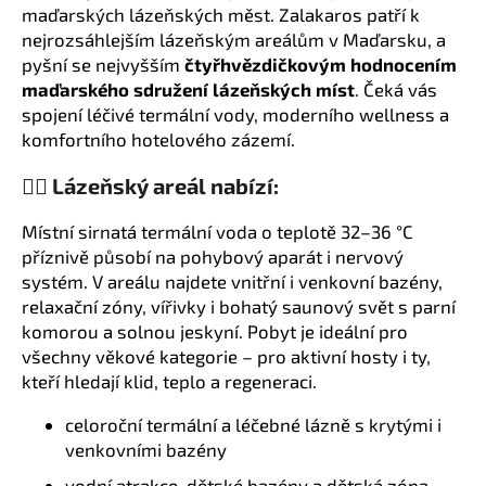
č
maďarských lázeňských měst. Zalakaros patří k
u
nejrozsáhlejším lázeňským areálům v Maďarsku, a
j
pyšní se nejvyšším
čtyřhvězdičkovým hodnocením
e
maďarského sdružení lázeňských míst
. Čeká vás
m
spojení léčivé termální vody, moderního wellness a
e
komfortního hotelového zázemí.
🏊‍♂️ Lázeňský areál nabízí:
Místní sirnatá termální voda o teplotě 32–36 °C
příznivě působí na pohybový aparát i nervový
systém. V areálu najdete vnitřní i venkovní bazény,
relaxační zóny, vířivky i bohatý saunový svět s parní
komorou a solnou jeskyní. Pobyt je ideální pro
všechny věkové kategorie – pro aktivní hosty i ty,
kteří hledají klid, teplo a regeneraci.
celoroční termální a léčebné lázně s krytými i
venkovními bazény
vodní atrakce, dětské bazény a dětská zóna