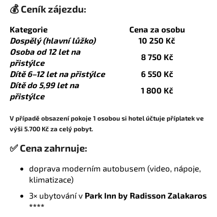
💰 Ceník zájezdu:
Kategorie
Cena za osobu
Dospělý (hlavní lůžko)
10 250 Kč
Osoba od 12 let na
8 750 Kč
přistýlce
Dítě 6–12 let na přistýlce
6 550 Kč
Dítě do 5,99 let na
1 800 Kč
přistýlce
V případě obsazení pokoje 1 osobou si hotel účtuje příplatek ve
výši 5.700 Kč za celý pobyt.
✅ Cena zahrnuje:
doprava moderním autobusem (video, nápoje,
klimatizace)
3× ubytování v
Park Inn by Radisson Zalakaros
****