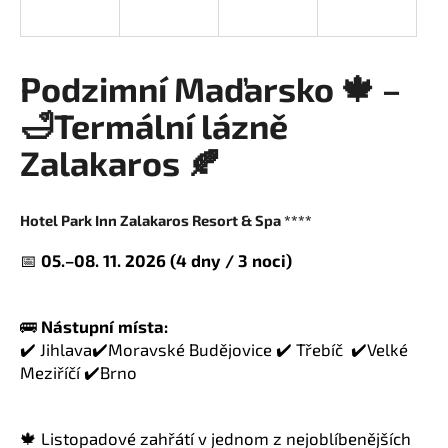
a
j
í
Podzimní Maďarsko 🍁 –
t
🛁Termální lázně
?
Zalakaros 🍂
Hotel Park Inn Zalakaros Resort & Spa ****
HLEDAT
📅
05.–08. 11. 2026 (4 dny / 3 noci)
D
🚌
Nástupní místa:
o
✔️ Jihlava✔️Moravské Budějovice
✔️ Třebíč ✔️Velké
p
Meziříčí ✔️Brno
o
r
u
🍁 Listopadové zahřátí v jednom z nejoblíbenějších