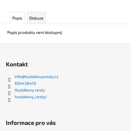
Popis
Diskuze
Popis produktu není dostupný
Z
á
p
Kontakt
a
t
info
@
hustakovycesty.cz
604436416
í
Hustákovy cesty
hustakovy_cesty/
Informace pro vás