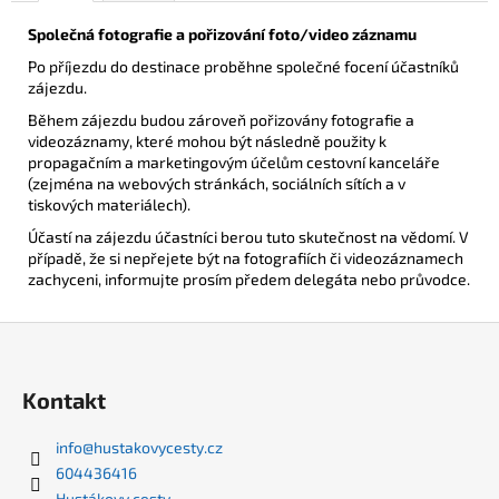
Společná fotografie a pořizování foto/video záznamu
Po příjezdu do destinace proběhne společné focení účastníků
zájezdu.
Během zájezdu budou zároveň pořizovány fotografie a
videozáznamy, které mohou být následně použity k
propagačním a marketingovým účelům cestovní kanceláře
(zejména na webových stránkách, sociálních sítích a v
tiskových materiálech).
Účastí na zájezdu účastníci berou tuto skutečnost na vědomí. V
případě, že si nepřejete být na fotografiích či videozáznamech
zachyceni, informujte prosím předem delegáta nebo průvodce.
Z
á
p
Kontakt
a
t
info
@
hustakovycesty.cz
604436416
í
Hustákovy cesty