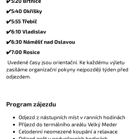
✔️5:20 Brtnice
✔️5:40 Okříšky
✔️5:55 Třebíč
✔️6:10 Vladislav
✔️6:30 Náměšť nad Oslavou
✔️7:00 Rosice
Uvedené časy jsou orientační. Ke každému výletu
zasíláme organizační pokyny nejpozději týden před
odjezdem.
Program zájezdu
Odjezd z nástupních míst v ranních hodinách
Příjezd do termálního areálu Velký Meder
Celodenní neomezené koupání a relaxace
Odjezd zpět v podvečerních hodinách