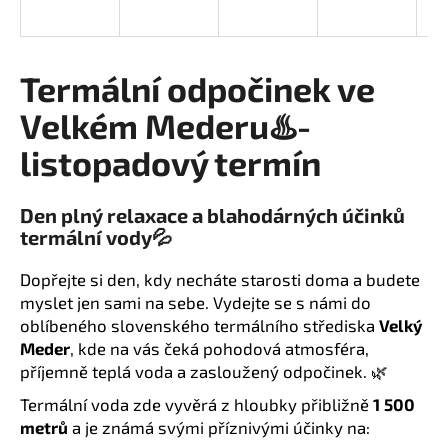
a
j
í
Termální odpočinek ve
t
Velkém Mederu♨️-
?
listopadový termín
Den plný relaxace a blahodárných účinků
HLEDAT
termální vody💦
Dopřejte si den, kdy necháte starosti doma a budete
myslet jen sami na sebe. Vydejte se s námi do
D
oblíbeného slovenského termálního střediska
Velký
o
Meder
, kde na vás čeká pohodová atmosféra,
p
příjemně teplá voda a zasloužený odpočinek. 🌿
o
Termální voda zde vyvěrá z hloubky přibližně
1 500
r
metrů
a je známá svými příznivými účinky na:
u