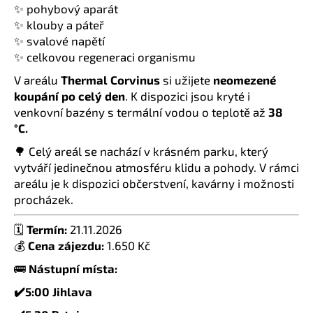
č
✨ pohybový aparát
u
✨ klouby a páteř
j
✨ svalové napětí
e
✨ celkovou regeneraci organismu
m
e
V areálu
Thermal Corvinus
si užijete
neomezené
koupání po celý den
. K dispozici jsou kryté i
venkovní bazény s termální vodou o teplotě až
38
°C.
🌳 Celý areál se nachází v krásném parku, který
vytváří jedinečnou atmosféru klidu a pohody. V rámci
areálu je k dispozici občerstvení, kavárny i možnosti
procházek.
🗓️
Termín:
21.11.2026
💰
Cena zájezdu:
1.650 Kč
🚌
Nástupní místa:
✔️5:00 Jihlava